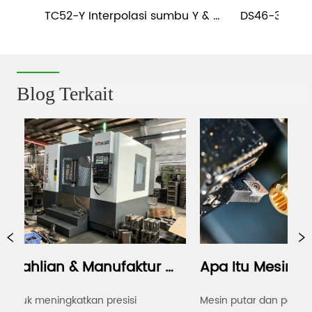
TC52-Y Interpolasi sumbu Y & 
DS46-36 Dual
t
Tailstock CNC Casting Bubut Slant 
CNC S
Bed
Blog Terkait
hlian & Manufaktur 
Apa Itu Mesin CNC 
das, Presisi yang 
Turning dan Milling?
k meningkatkan presisi 
Mesin putar dan penggilinga