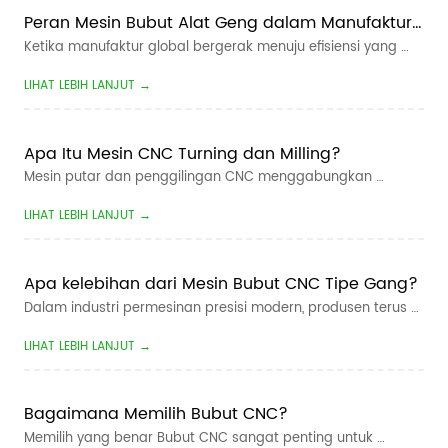
Peran Mesin Bubut Alat Geng dalam Manufaktur 
Cerdas
Ketika manufaktur global bergerak menuju efisiensi yang 
lebih tinggi, waktu tunggu yang lebih pendek, dan produksi 
LIHAT LEBIH LANJUT →
yang lebih fleksibel, manufaktur cerdas telah menjadi arah 
utama bagi perusahaan permesinan CNC. Untuk produsen 
yang memproduksi suku c...
Apa Itu Mesin CNC Turning dan Milling?
Mesin putar dan penggilingan CNC menggabungkan 
operasi berputar dan penggilingan dalam satu alat mesin 
LIHAT LEBIH LANJUT →
yang dikendalikan komputer. Ini dirancang untuk 
memproduksi komponen yang mengandung fitur rotasi - 
seperti diameter, lancip dan benang - dan fitur...
Apa kelebihan dari Mesin Bubut CNC Tipe Gang?
Dalam industri permesinan presisi modern, produsen terus 
mencari waktu siklus yang lebih cepat, toleransi yang lebih 
LIHAT LEBIH LANJUT →
ketat, dan biaya produksi yang lebih rendah. Untuk mesin 
bagian kecil volume tinggi,  Jenis Geng Bubut CNC telah 
menjadi salah satu s...
Bagaimana Memilih Bubut CNC?
Memilih yang benar Bubut CNC sangat penting untuk 