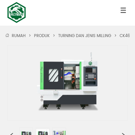
RUMAH
>
PRODUK
>
TURNING DAN JENIS MILLING
>
CK46P-Y