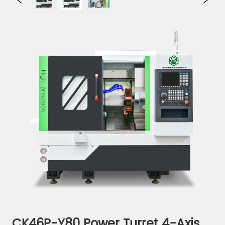
CK46P-Y80 Power Turret 4-Axis