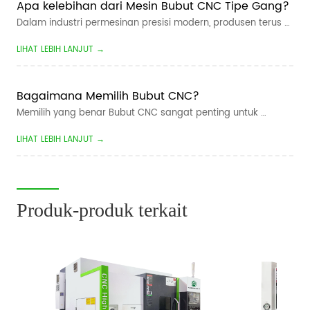
Apa kelebihan dari Mesin Bubut CNC Tipe Gang?
Dalam industri permesinan presisi modern, produsen terus 
mencari waktu siklus yang lebih cepat, toleransi yang lebih 
LIHAT LEBIH LANJUT →
ketat, dan biaya produksi yang lebih rendah. Untuk mesin 
bagian kecil volume tinggi,  Jenis Geng Bubut CNC telah 
menjadi salah satu s...
Bagaimana Memilih Bubut CNC?
Memilih yang benar Bubut CNC sangat penting untuk 
meningkatkan efisiensi pemesinan, mengurangi biaya 
LIHAT LEBIH LANJUT →
produksi, dan memastikan kualitas suku cadang yang 
konsisten. Apakah Anda memproduksi poros otomotif, alat 
kelengkapan hidrolik, komponen kedirgantar...
Produk-produk terkait