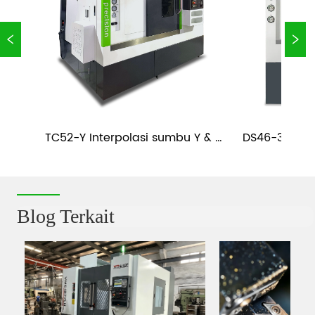
TC52-Y Interpolasi sumbu Y & 
DS46-36 Dual
t
Tailstock CNC Casting Bubut Slant 
CNC S
Bed
Blog Terkait