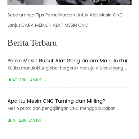
Sebelumnya:
Tips Pemeliharaan Untuk Alat Mesin CNC
Lanjut:
CARA MEMILIH ALAT MESIN CNC
Berita Terbaru
Peran Mesin Bubut Alat Geng dalam Manufaktur 
Cerdas
Ketika manufaktur global bergerak menuju efisiensi yang 
lebih tinggi, waktu tunggu yang lebih pendek, dan produksi 
LIHAT LEBIH LANJUT →
yang lebih fleksibel, manufaktur cerdas telah menjadi arah 
utama bagi perusahaan permesinan CNC. Untuk produsen 
yang memproduksi suku c...
Apa Itu Mesin CNC Turning dan Milling?
Mesin putar dan penggilingan CNC menggabungkan 
operasi berputar dan penggilingan dalam satu alat mesin 
LIHAT LEBIH LANJUT →
yang dikendalikan komputer. Ini dirancang untuk 
memproduksi komponen yang mengandung fitur rotasi - 
seperti diameter, lancip dan benang - dan fitur...