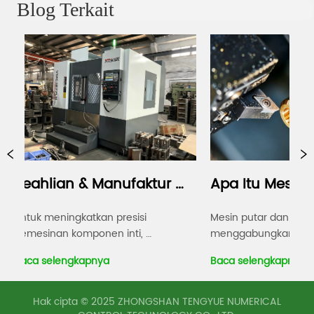
Blog Terkait
eahlian & Manufaktur 
Apa Itu Mesin CNC
erdas, Presisi yang 
Turning dan Millin
tuk meningkatkan presisi 
Mesin putar dan penggili
mesinan komponen inti, 
menggabungkan operasi b
mperluas kapasitas produksi dan 
dan penggilingan dalam sa
itingkatkan Bengkel 
aca selengkapnya
Baca selengkapnya
ningkatkan stabilitas mesin 
mesin yang dikendalikan k
ngkap, serta mengkonsolidasikan 
Ini dirancang untuk mempr
ermesinan kami telah 
eunggulan kami sebagai produsen 
komponen yang mengandun
Hak cipta © 2025 ZHONGSHAN TENGYUE NUMERICAL