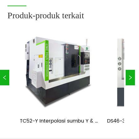
kelengkapan hidrolik, komponen kedirgantar...
Produk-produk terkait
TC52-Y Interpolasi sumbu Y & 
DS46-36 Dual
t
Tailstock CNC Casting Bubut Slant 
CNC S