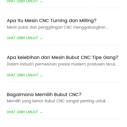
LIHAT LEBIH LANJUT →
yang lebih fleksibel, manufaktur cerdas telah menjadi arah 
utama bagi perusahaan permesinan CNC. Untuk produsen 
yang memproduksi suku c...
Apa Itu Mesin CNC Turning dan Milling?
Mesin putar dan penggilingan CNC menggabungkan 
operasi berputar dan penggilingan dalam satu alat mesin 
LIHAT LEBIH LANJUT →
yang dikendalikan komputer. Ini dirancang untuk 
memproduksi komponen yang mengandung fitur rotasi - 
seperti diameter, lancip dan benang - dan fitur...
Apa kelebihan dari Mesin Bubut CNC Tipe Gang?
Dalam industri permesinan presisi modern, produsen terus 
mencari waktu siklus yang lebih cepat, toleransi yang lebih 
LIHAT LEBIH LANJUT →
ketat, dan biaya produksi yang lebih rendah. Untuk mesin 
bagian kecil volume tinggi,  Jenis Geng Bubut CNC telah 
menjadi salah satu s...
Bagaimana Memilih Bubut CNC?
Memilih yang benar Bubut CNC sangat penting untuk 
meningkatkan efisiensi pemesinan, mengurangi biaya 
LIHAT LEBIH LANJUT →
produksi, dan memastikan kualitas suku cadang yang 
konsisten. Apakah Anda memproduksi poros otomotif, alat 