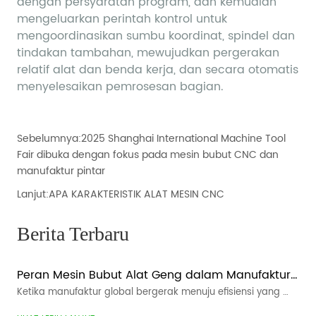
Sebelumnya:
2025 Shanghai International Machine Tool
Fair dibuka dengan fokus pada mesin bubut CNC dan
manufaktur pintar
Lanjut:
APA KARAKTERISTIK ALAT MESIN CNC
Berita Terbaru
Peran Mesin Bubut Alat Geng dalam Manufaktur 
Cerdas
Ketika manufaktur global bergerak menuju efisiensi yang 
lebih tinggi, waktu tunggu yang lebih pendek, dan produksi 