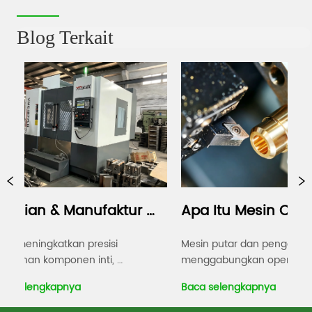
Bed
Blog Terkait
ian & Manufaktur 
Apa Itu Mesin CNC 
s, Presisi yang 
Turning dan Milling?
eningkatkan presisi 
Mesin putar dan penggilingan C
an komponen inti, 
menggabungkan operasi berput
uas kapasitas produksi dan 
dan penggilingan dalam satu ala
gkatkan Bengkel 
elengkapnya
Baca selengkapnya
atkan stabilitas mesin 
mesin yang dikendalikan komput
, serta mengkonsolidasikan 
Ini dirancang untuk memproduks